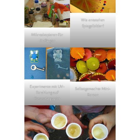
Wie entstehen
Spiegelbilder?
Mikroskopieren für
Anfänger
Experimente mit UV-
Selbstgemachte Mini-
Strahlung auf
Kerzen
Fotosolarpapier